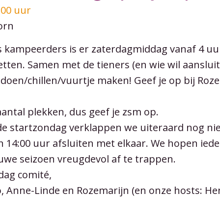
:00 uur
orn
s kampeerders is er zaterdagmiddag vanaf 4 uur
etten. Samen met de tieners (en wie wil aanslui
 doen/chillen/vuurtje maken! Geef je op bij Roz
aantal plekken, dus geef je zsm op.
 startzondag verklappen we uiteraard nog nie
n 14:00 uur afsluiten met elkaar. We hopen ie
uwe seizoen vreugdevol af te trappen.
dag comité,
o, Anne-Linde en Rozemarijn (en onze hosts: Hen