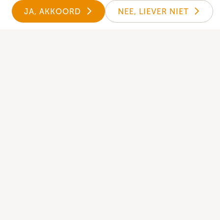
JA, AKKOORD
NEE, LIEVER NIET
Kerk-App
nder kun je de Donkey Mobile kerk-app
g niet? Download hem dan hier.
udig op de hoogte van het laatste nieuws