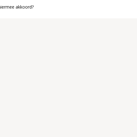
 hiermee akkoord?
Open nu de 
Via de link hiero
openen.
Heb je de app no
Zo blijf je eenvo