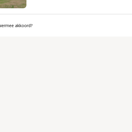
op
 hiermee akkoord?
26
Open nu de 
Via de link hiero