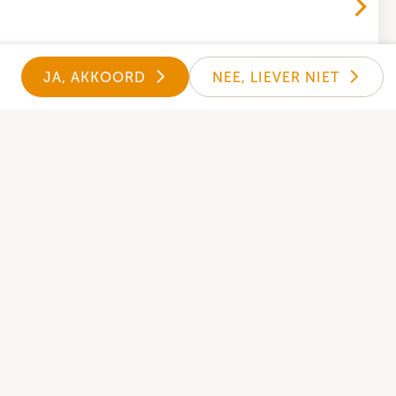
JA, AKKOORD
NEE, LIEVER NIET
Kerk-App
nder kun je de Donkey Mobile kerk-app