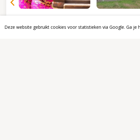
Prins Heerlijk
Traject 24
Verwendagen – De
Startzondag 
Deze website gebruikt cookies voor statistieken via Google. Ga je
gordel van smaragd
Hydepark
26 augustus 2026
6 september 20
10:30 uur
10:00 uur