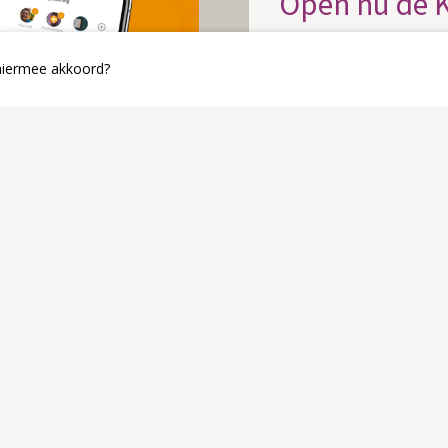
Open nu de 
Via de link hiero
 hiermee akkoord?
openen.
Heb je de app no
Zo blijf je eenvo
binnen onze gem
KerkApp openen