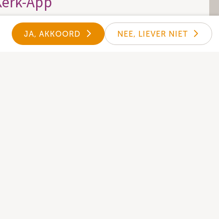
Kerk-App
nder kun je de Donkey Mobile kerk-app
JA, AKKOORD
NEE, LIEVER NIET
g niet? Download hem dan hier.
udig op de hoogte van het laatste nieuws
eente.
KerkApp downloaden